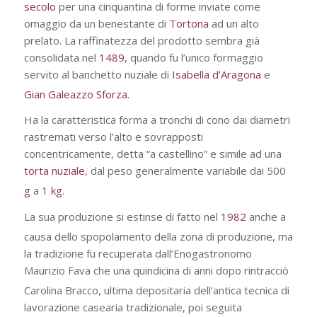
secolo
per una cinquantina di forme inviate come
omaggio da un benestante di
Tortona
ad un alto
prelato. La raffinatezza del prodotto sembra già
consolidata nel
1489
, quando fu l’unico formaggio
servito al banchetto nuziale di
Isabella d’Aragona
e
Gian Galeazzo Sforza
.
Ha la caratteristica forma a tronchi di cono dai diametri
rastremati verso l’alto e sovrapposti
concentricamente, detta “a castellino” e simile ad una
torta nuziale
, dal peso generalmente variabile dai 500
g
a 1
kg
.
La sua produzione si estinse di fatto nel
1982
anche a
causa dello spopolamento della zona di produzione
, ma
la tradizione fu recuperata dall’Enogastronomo
Maurizio Fava che una quindicina di anni dopo rintracciò
Carolina Bracco
, ultima depositaria dell’antica tecnica di
lavorazione casearia tradizionale, poi seguita