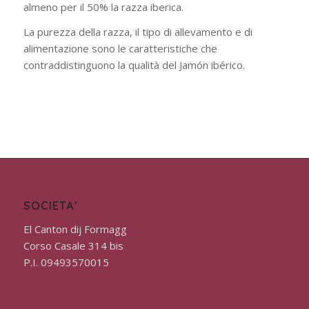
almeno per il 50% la razza iberica
.
La purezza della razza, il tipo di allevamento e di
alimentazione sono le caratteristiche che
contraddistinguono la qualità del
Jamón ibérico
.
SOCIETA’
El Canton dij Formagg
Corso Casale 314 bis
P.I. 09493570015