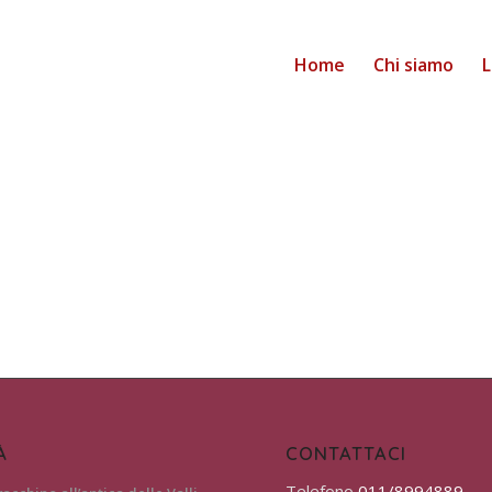
Home
Chi siamo
L
À
CONTATTACI
Telefono
011/8994889