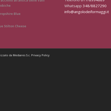
racchino all’antica delle Valli
Whatsapp
348/8827290
obiche
info@angolodeiformaggi.it
ropshire Blue
ue Stilton Cheese
lizzato da
Mediares S.c.
Privacy Policy