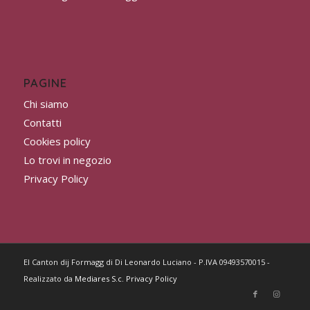
PAGINE
Chi siamo
Contatti
Cookies policy
Lo trovi in negozio
Privacy Policy
El Canton dij Formagg di Di Leonardo Luciano - P.IVA 09493570015 -
Realizzato da
Mediares S.c.
Privacy Policy